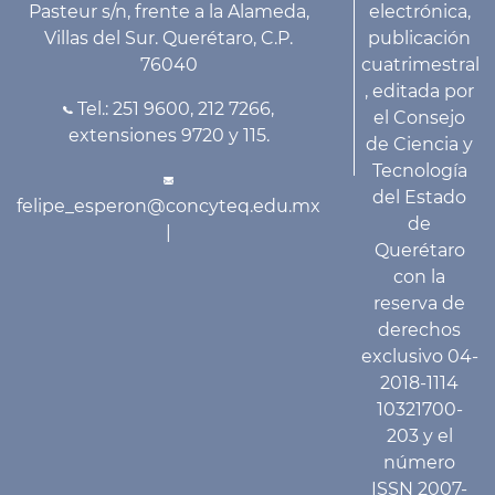
Pasteur s/n, frente a la Alameda,
electrónica,
Villas del Sur. Querétaro, C.P.
publicación
76040
cuatrimestral
, editada por
Tel.: 251 9600, 212 7266,
el Consejo
extensiones 9720 y 115.
de Ciencia y
Tecnología
del Estado
felipe_esperon@concyteq.edu.mx
de
|
Querétaro
con la
reserva de
derechos
exclusivo 04-
2018-1114
10321700-
203 y el
número
ISSN 2007-