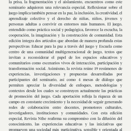
la prisa, la fragmentación y el aislamiento, encuentros como este
seminario adquieren una relevancia especial. Reflexionar sobre el
juego implica también pensar en la paz, la inclusión, la creatividad, el
aprendizaje colectivo y el derecho de niñas, niños, jóvenes y
personas adultas a convivir en entornos más humanos. El juego,
entendido como práctica social y pedagógica, favorece la escucha, la
cooperación, la imaginación y la construcción de comunidad. Esta
edición integra dos artículos que abordan de manera profunda estas
perspectivas: Educar para la paz a través del juego y Escuela como
centro de una comunidad multigeneracional de juego, textos que
invitan a reconsiderar el papel de los espacios educativos y
comunitarios como escenarios vivos de interacción, participación y
transformación social. Asimismo, la revista reúne 19 resúmenes de
experiencias, investigaciones y propuestas desarrolladas por
participantes del seminario, así como 4 mesas de diálogo que
permiten apreciar la diversidad de enfoques, metodologías y
contextos desde los cuales se construyen actualmente las prácticas
de promoción del juego. Cada aportación refleja la riqueza de un
campo en constante crecimiento y la necesidad de seguir generando
redes de colaboración entre docentes, promotores culturales,
investigadores, instituciones y comunidades. Con esta edición
especial, Revista Nthe reafirma su compromiso con la difusión del
conocimiento, las experiencias educativas y las iniciativas que
promueven una sociedad más participativa, sensible y orientada al