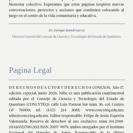
bienestar colectivo. Esperamos que estas páginas inspiren nuevas
conversaciones, proyectos y acciones que continúen colocando al
juego en el centro de la vida comunitaria y educativa.
Dr. Enrique Rabell García
Director General del Consejo de Ciencia y Tecnología del Estado de Querétaro
Pagina Legal
D E R E C H O S D E A U TO R Y D E R E C H O S CONEXOS. Año 17,
edición especial, junio 2026. Nthe es una publicación cuatrimestral
editada por el Consejo de Ciencia y Tecnología del Estado de
Querétaro (CONCYTEQ): calle Luis Pasteur Sur núm. 36, col. Centro;
CP 76000; tel. (442) 214 3685; www.concyteq.edu.mx;
nthe@concyteq.edu.mx. Editor responsable: Felipe de Jesús Esperón
Valenzuela. Reserva de derechos al uso exclusivo núm. 04-2018-
111410321700-203; ISSN 2007- 9079, ambos otorgados por el Instituto
Nacional del Derecho de Autor. Responsable de la última