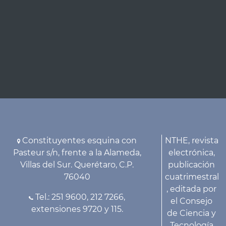
Constituyentes esquina con
NTHE, revista
Pasteur s/n, frente a la Alameda,
electrónica,
Villas del Sur. Querétaro, C.P.
publicación
76040
cuatrimestral
, editada por
Tel.: 251 9600, 212 7266,
el Consejo
extensiones 9720 y 115.
de Ciencia y
Tecnología